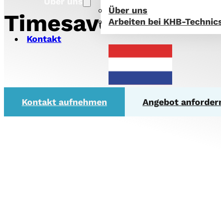
Über uns
Über uns
Timesavers 12RB
Arbeiten bei KHB-Technic
Kontakt
Kontakt aufnehmen
Angebot anforder