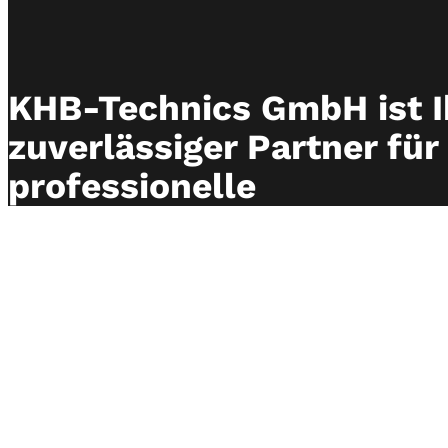
KHB-Technics GmbH ist I
zuverlässiger Partner für
professionelle
Blechbearbeitungsmaschi
bieten hochwertige Schle
Entgratsysteme, Absaug
Pulverbeschichtungslösu
Kontakt aufnehmen
Impressum
Datenschutz