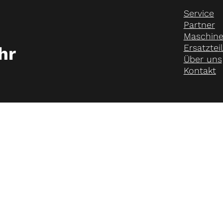
Service
Partner
Maschin
Ersatztei
hr
Über uns
Kontakt
nen. Wir
if- und
systeme und
ngen.