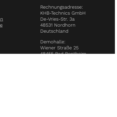
Rechnungsadresse:
KHB-Technics GmbH
en
De-Vries-Str. 3a
le
48531 Nordhorn
Deutschland
Demohalle:
Wiener Straße 25
48455 Bad Bentheim
USt-ldNr. DE341129732
Steuer-Nr. 55/204/35703
Handelsregister:
HRB 215945
Tel: +49 5921 7848899
Email: info@khb-technics.com