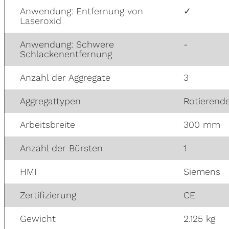
Anwendung: Entfernung von
✓
Laseroxid
Anwendung: Schwere
-
Schlackenentfernung
Anzahl der Aggregate
3
Aggregattypen
Rotierende
Arbeitsbreite
300 mm
Anzahl der Bürsten
1
HMI
Siemens
Zertifizierung
CE
Gewicht
2.125 kg