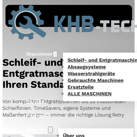
Maschinen
Schleif- und
Schleif- und Entgratmaschi
Absaugsysteme
Entgratmaschinen, die
Wasserstrahlgeräte
Gebrauchte Maschinen
Ihren Standard setzen
Ersatzteile
ALLE MASCHINEN
Von kompakten Entgratsystemen bis zu industriellen
Service
Schleiflinien. TimeSavers, eigene Systeme und
Maßanfertigungen – immer die richtige Lösung.Retry
Partner
Über uns
Über uns