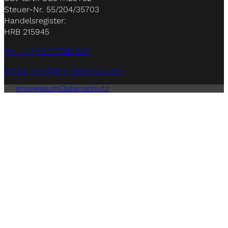
Steuer-Nr. 55/204/35703
Handelsregister:
HRB 215945
Tel: +49 5921 7848899
Email: info@khb-technics.com
Impressum
Datenschutz