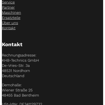
Service
Partner
Maschinen
Ersatzteile
Über uns
Kontakt
Kontakt
Rechnungsadresse:
KHB-Technics GmbH
De-Vries-Str. 3a
48531 Nordhorn
Deutschland
Demohalle:
Wiener Straße 25
48455 Bad Bentheim
USt-ldNr. DE341129732